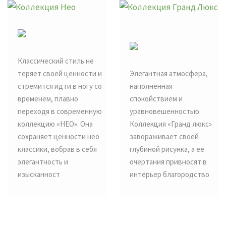
Классический стиль не
теряет своей ценности и
Элегантная атмосфера,
стремится идти в ногу со
наполненная
временем, плавно
спокойствием и
переходя в современную
уравновешенностью.
коллекцию «НЕО». Она
Коллекция «Гранд люкс»
сохраняет ценности нео
завораживает своей
классики, вобрав в себя
глубиной рисунка, а ее
элегантность и
очертания привносят в
изысканност
интерьер благородство