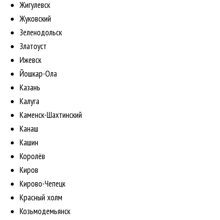
Жигулевск
Жуковский
Зеленодольск
Златоуст
Ижевск
Йошкар-Ола
Казань
Калуга
Каменск-Шахтинский
Канаш
Кашин
Королёв
Киров
Кирово-Чепецк
Красный холм
Козьмодемьянск