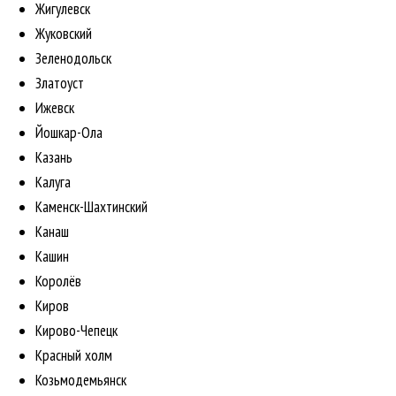
Жигулевск
Жуковский
Зеленодольск
Златоуст
Ижевск
Йошкар-Ола
Казань
Калуга
Каменск-Шахтинский
Канаш
Кашин
Королёв
Киров
Кирово-Чепецк
Красный холм
Козьмодемьянск